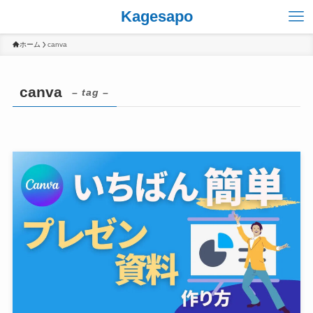
Kagesapo
ホーム
canva
canva
– tag –