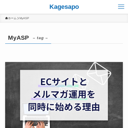
Kagesapo
ホーム
MyASP
MyASP
– tag –