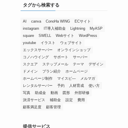
タグから検索する
AI
canva
ConoHa WING
ECサイト
instagram
IT導入補助金
Lightning
MyASP
square
SWELL
Webサイト
WordPress
youtube
イラスト
ウェブサイト
エックスサーバー
オンラインショップ
コノハウイング
サポート
サーバー
スクエア
ステップメール
テーマ
デザイン
ドメイン
プラン紹介
ホームページ
ホームページ制作
マイスピ―
メルマガ
レンタルサーバー
予約
人材育成
使い方
写真
助成金
動画
図形
外部研修
決済サービス
補助金
設定
費用
顧客満足度
顧客管理
提供サービス