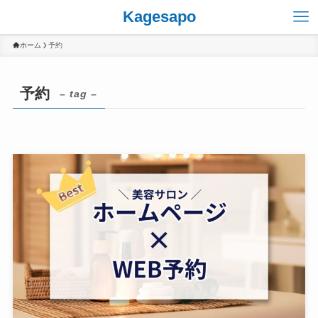
Kagesapo
ホーム
予約
予約
– tag –